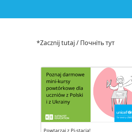
*Zacznij tutaj / Почніть тут
Powtarzaj z Pi-stacją!