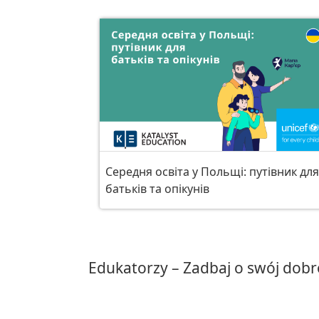
Середня освіта у Польщі: путівник для
батьків та опікунів
Edukatorzy – Zadbaj o swój dobr