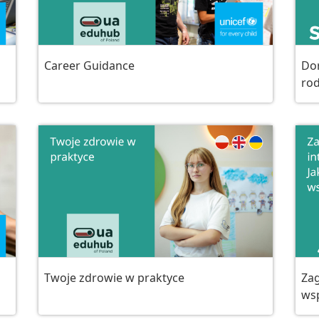
Career Guidance
Dor
rod
Twoje zdrowie w praktyce
Zag
wsp